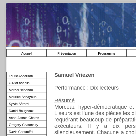
Accueil
Présentation
Programme
Samuel Vriezen
Laurie Anderson
Olivier Asselin
Performance : Dix lecteurs
Marcel Bénabou
Maurice Benayoun
Résumé
Sylvie Bérard
Morceau hyper-démocratique et é
Daniel Bougnoux
Liseurs est l’une des pièces les p
Anne-James Chaton
requérant beaucoup de préparati
Gregory Chatonsky
exécuteurs. Il y a dix pers
silencieusement. Chacune a choi
David Christoffel