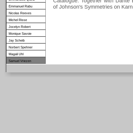
Catalogue. Together with Dante
of Johnson's Symmetries on Karn
Emmanuel Rabu
Nicolas Reeves
Michel Risse
Jocelyn Robert
Monique Savoie
Jay Scheib
Norbert Spehner
Magali Uhl
Samuel Vriezen