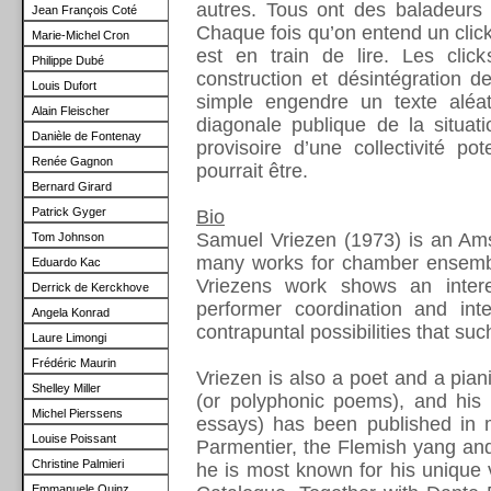
autres. Tous ont des baladeurs
Jean François Coté
Chaque fois qu’on entend un click
Marie-Michel Cron
est en train de lire. Les cli
Philippe Dubé
construction et désintégration 
Louis Dufort
simple engendre un texte aléa
Alain Fleischer
diagonale publique de la situat
Danièle de Fontenay
provisoire d’une collectivité po
Renée Gagnon
pourrait être.
Bernard Girard
Patrick Gyger
Bio
Samuel Vriezen (1973) is an Am
Tom
Johnson
many works for chamber ensembl
Eduardo
Kac
Vriezens work shows an intere
Derrick de Kerckhove
performer coordination and int
Angela Konrad
contrapuntal possibilities that s
Laure Limongi
Frédéric Maurin
Vriezen is also a poet and a pian
Shelley Miller
(or polyphonic poems), and his w
Michel Pierssens
essays) has been published in m
Louise Poissant
Parmentier, the Flemish yang and
Christine Palmieri
he is most known for his unique 
Emmanuele Quinz