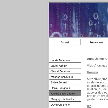
Accueil
Présentation
Anne-James C
Laurie Anderson
Vies d'hommes il
Olivier Asselin
Marcel Bénabou
Résumé
Maurice Benayoun
Si l’oeuvre, tra
moderne et cont
Sylvie Bérard
directe déborde
Daniel Bougnoux
relation, ou de
appeler des oeu
Anne-James Chaton
part de l’activi
Gregory Chatonsky
garde ; mais à 
David Christoffel
Bio