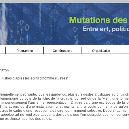
Programme
Conférenciers
Organisation
haton
lustres d'après les écrits d'homme illustres'
ditionnellement édifiante, joue les garde-fou, plusieurs gestes artistiques auront incl
emporaine du côté de la folie, de la cruauté, du réel ou de la “vie” ; une form
 impérieusement l’ancienne représentation. D’autre part, une esthétique de la pe
 l’interaction, ou d’une installation ici et maintenant, a voulu donner à ce qu’o
vres le cadre d’une réception aléatoire, ou infiniment sélective. Depuis (au moi
té appelée art ne veut plus aboutir à des objets que l’on possède, que l’on conser
une existence modifiée des sujets.