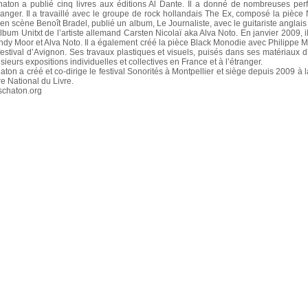
ton a publié cinq livres aux éditions Al Dante. Il a donné de nombreuses pe
tranger. Il a travaillé avec le groupe de rock hollandais The Ex, composé la pièce
en scène Benoît Bradel, publié un album, Le Journaliste, avec le guitariste anglai
album Unitxt de l’artiste allemand Carsten Nicolaï aka Alva Noto. En janvier 2009, il 
dy Moor et Alva Noto. Il a également créé la pièce Black Monodie avec Philippe M
estival d’Avignon. Ses travaux plastiques et visuels, puisés dans ses matériaux d’
lusieurs expositions individuelles et collectives en France et à l’étranger.
on a créé et co-dirige le festival Sonorités à Montpellier et siège depuis 2009 à
e National du Livre.
chaton.org