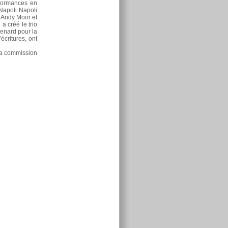
rformances en
 Napoli Napoli
s Andy Moor et
a créé le trio
enard pour la
écritures, ont
 la commission