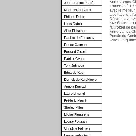
Anne James Cha
Jean François Coté
France et à l’é
Marie-Michel Cron
avec le metteur 
a collaboré à l'
Philippe Dubé
Décade, avec An
64e édition du f
Louis Dufort
fait l'objet de p
Alain Fleischer
Anne-James Chat
Poésie du Centr
Danièle de Fontenay
www.annejames
Renée Gagnon
Bernard Girard
Patrick Gyger
Tom
Johnson
Eduardo
Kac
Derrick de Kerckhove
Angela Konrad
Laure Limongi
Frédéric Maurin
Shelley Miller
Michel Pierssens
Louise Poissant
Christine Palmieri
Emmanuele Quinz