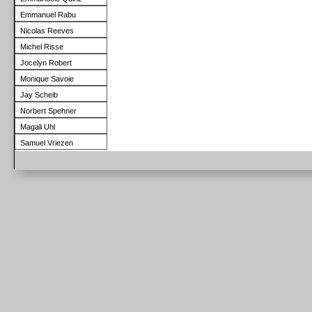
Emmanuel Rabu
Nicolas Reeves
Michel Risse
Jocelyn Robert
Monique Savoie
Jay Scheib
Norbert Spehner
Magali Uhl
Samuel Vriezen