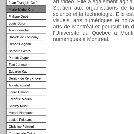
art vidéo- Elle a également agit
Jean François Coté
Soutien aux organisations de la 
Marie-Michel Cron
science et la technologie. Elle est
Philippe Dubé
visuels, arts numériques et nouv
Louis Dufort
arts de Montréal et poursuit un 
Alain Fleischer
l’Université du Québec à Montr
Danièle de Fontenay
numériques à Montréal.
Renée Gagnon
Bernard Girard
Patrick Gyger
Tom
Johnson
Eduardo
Kac
Derrick de Kerckhove
Angela Konrad
Laure Limongi
Frédéric Maurin
Shelley Miller
Michel Pierssens
Louise Poissant
Christine Palmieri
Emmanuele Quinz