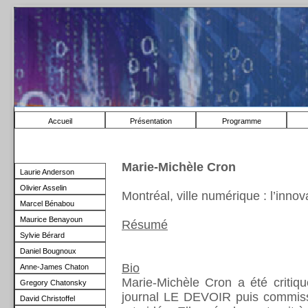
Accueil
Présentation
Programme
Marie-Michèle Cron
Laurie Anderson
Olivier Asselin
Montréal, ville numérique : l’innov
Marcel Bénabou
Maurice Benayoun
Résumé
Sylvie Bérard
Daniel Bougnoux
Bio
Anne-James Chaton
Marie-Michèle Cron a été critiq
Gregory Chatonsky
journal LE DEVOIR puis commiss
David Christoffel