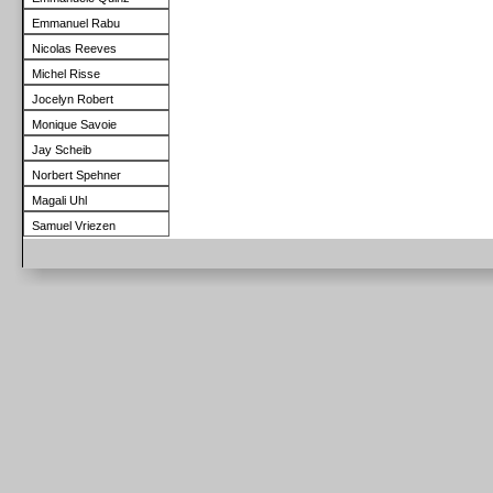
Emmanuel Rabu
Nicolas Reeves
Michel Risse
Jocelyn Robert
Monique Savoie
Jay Scheib
Norbert Spehner
Magali Uhl
Samuel Vriezen