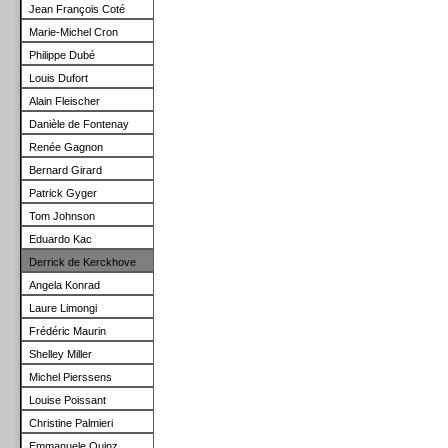
Jean François Coté
Marie-Michel Cron
Philippe Dubé
Louis Dufort
Alain Fleischer
Danièle de Fontenay
Renée Gagnon
Bernard Girard
Patrick Gyger
Tom
Johnson
Eduardo
Kac
Derrick de Kerckhove
Angela Konrad
Laure Limongi
Frédéric Maurin
Shelley Miller
Michel Pierssens
Louise Poissant
Christine Palmieri
Emmanuele Quinz