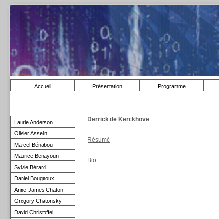
Accueil
Présentation
Programme
Derrick de Kerckhove
Laurie Anderson
Olivier Asselin
Résumé
Marcel Bénabou
Maurice Benayoun
Bio
Sylvie Bérard
Daniel Bougnoux
Anne-James Chaton
Gregory Chatonsky
David Christoffel