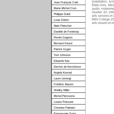
installation, é
Jean François Coté
États-Unis, Mex
Marie-Michel Cron
audio, notamment
Ouellet. En 199
Philippe Dubé
arts sonores et 
Mills College (O
Louis Dufort
arts visuels et
m
Alain Fleischer
Danièle de Fontenay
Renée Gagnon
Bernard Girard
Patrick Gyger
Tom
Johnson
Eduardo
Kac
Derrick de Kerckhove
Angela Konrad
Laure Limongi
Frédéric Maurin
Shelley Miller
Michel Pierssens
Louise Poissant
Christine Palmieri
Emmanuele Quinz