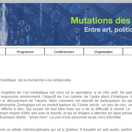
Programme
Conférenciers
Organisation
 et politique : de la monarchie à la médiacratie
hapitres de l’art médiatique est celui où le spectateur a un rôle actif. On parl
e responsive environment, l’objectif de l’un comme de l’autre étant d’impliquer 
 le déroulement de l’œuvre. Mais comment cet objectif de participation du spec
losophie Zoologique est un produit typique du 21ème siècle : un peu de ceci, un
difficile à dire. Qui essaie de tout faire mais qui a de la difficulté à choisir. Le 
umain moyen d'être ami avec le monde, et qui se résigne à attendre en ligne pendan
canique répète : "press nine". La voix d'une personne seule, hors d'échelle.
st un artiste interdisciplinaire qui vit à Québec. Il
travaille en arts audio, perfo