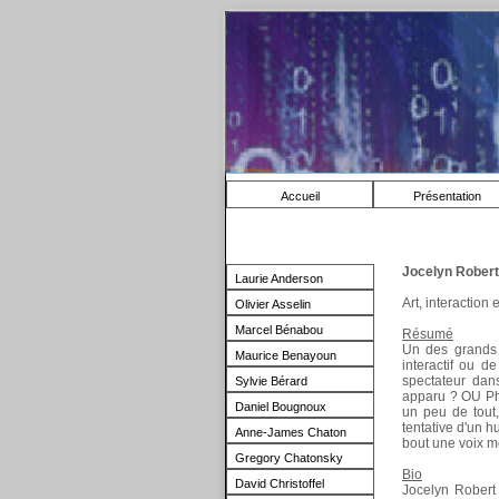
Accueil
Présentation
Jocelyn Robert
Laurie Anderson
Art, interaction
Olivier Asselin
Marcel Bénabou
Résumé
Un des grands c
Maurice Benayoun
interactif ou d
spectateur dans
Sylvie Bérard
apparu ? OU Phi
Daniel Bougnoux
un peu de tout, 
tentative d'un h
Anne-James Chaton
bout une voix mé
Gregory Chatonsky
Bio
David Christoffel
Jocelyn Robert e