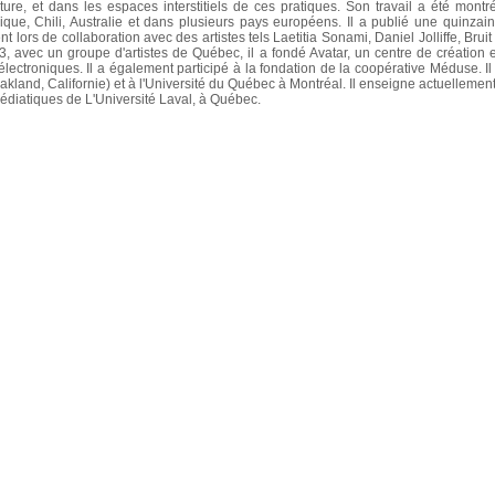
criture, et dans les espaces interstitiels de ces pratiques. Son travail a été mon
ique, Chili, Australie et dans plusieurs pays européens. Il a publié une quinzai
 lors de collaboration avec des artistes tels Laetitia Sonami, Daniel Jolliffe, Brui
3, avec un groupe d'artistes de Québec, il a fondé Avatar, un centre de création e
électroniques. Il a également participé à la fondation de la coopérative Méduse. I
akland, Californie) et à l'Université du Québec à Montréal. Il enseigne actuellement
édiatiques de L'Université Laval, à Québec.