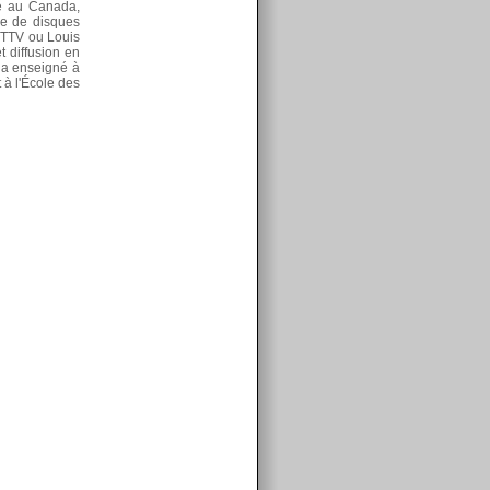
tré au Canada,
ne de disques
t TTV ou Louis
t diffusion en
l a enseigné à
 à l'École des