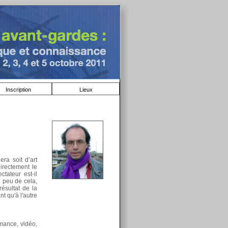
Inscription
Lieux
era soit d’art
directement le
tateur est-il
 peu de cela,
résultat de la
t qu'à l'autre
rmance, vidéo,